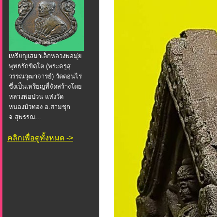
เหรียญเสมาเล็กหลวงพ่อมุ่ย
พุทธรักขิตฺโต (พระครูสุ
วรรณวุฒาจารย์) วัดดอนไร่
ซึ่งเป็นเหรียญที่จัดสร้างโดย
หลวงพ่อป่วน แห่งวัด
หนองบัวทอง อ.สามชุก
จ.สุพรรณ...
คลิกเพื่อดูทั้งหมด ->