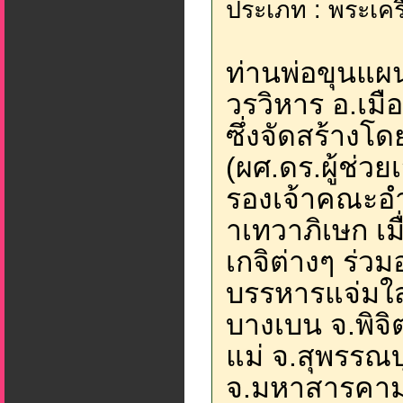
ประเภท : พระเครื
ท่านพ่อขุนแผน
วรวิหาร อ.เมือ
ซึ่งจัดสร้างโ
(ผศ.ดร.ผู้ช่ว
รองเจ้าคณะอำเ
าเทวาภิเษก เมื
เกจิต่างๆ ร่ว
บรรหารแจ่มใส
บางเบน จ.พิจ
แม่ จ.สุพรรณบ
จ.มหาสารคาม 