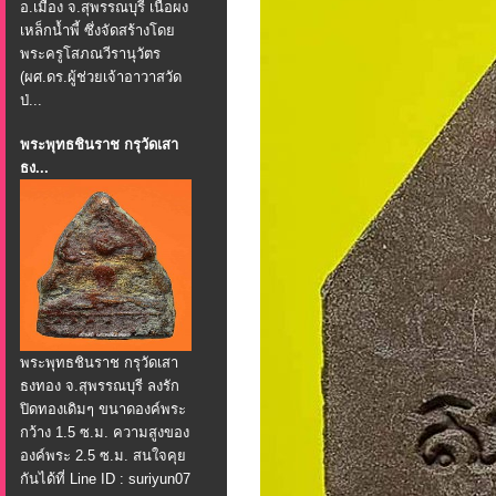
อ.เมือง จ.สุพรรณบุรี เนื้อผง
เหล็กน้ำพี้ ซึ่งจัดสร้างโดย
พระครูโสภณวีรานุวัตร
(ผศ.ดร.ผู้ช่วยเจ้าอาวาสวัด
ป่...
พระพุทธชินราช กรุวัดเสา
ธง...
พระพุทธชินราช กรุวัดเสา
ธงทอง จ.สุพรรณบุรี ลงรัก
ปิดทองเดิมๆ ขนาดองค์พระ
กว้าง 1.5 ซ.ม. ความสูงของ
องค์พระ 2.5 ซ.ม. สนใจคุย
กันได้ที่ Line ID : suriyun07