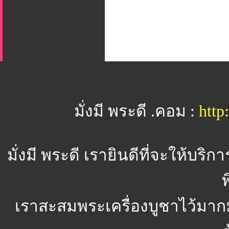
มั่งมี พระดี .คอม :
htt
มั่งมี พระดี
เรายินดีที่จะให้บริ
พ
เราสะสมพระเครื่องบูชาไว้มาก