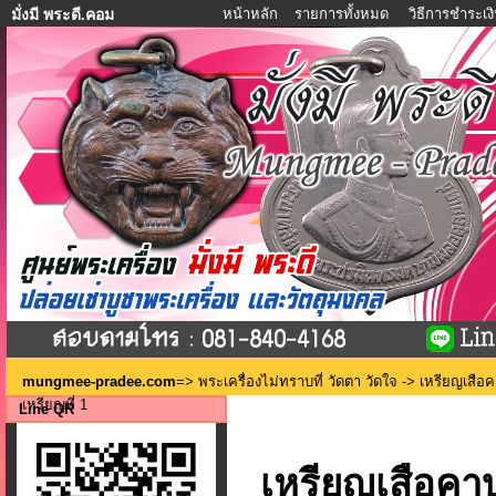
หน้าหลัก
รายการทั้งหมด
วิธีการชำระเง
มั่งมี พระดี.คอม
mungmee-pradee.com
=>
พระเครื่องไม่ทราบที่ วัดตา วัดใจ
-> เหรียญเสือ
เหรียญที่ 1
Line QR
เหรียญเสือคาบ