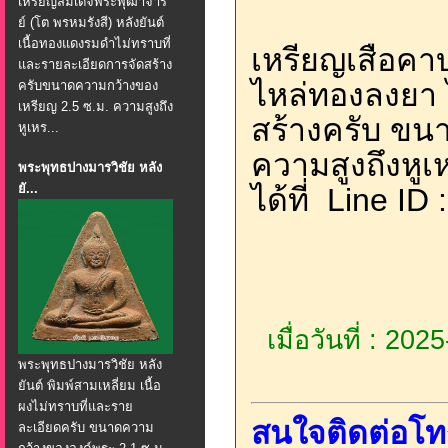
เหรียญสมเด็จพระพุฒาจาร
ย์ (โต พรหมรังสี) หลังยันต์
เนื้อทองแดงรมดำไม่ทราบที่
เหรียญเสือคาบ
และรายละเอียดการจัดสร้าง
ไหล่ทองลงยา 
ครับขนาดความกว้างของ
เหรียญ 2.5 ซ.ม. ความสูงถึง
สร้างครับ ขน
หูเหร...
ความสูงถึงหูเ
พระพุทธปางมารวิชัย หลัง
ยั...
ได้ที่ Line ID
เมื่อวันที่ : 20
พระพุทธปางมารวิชัย หลัง
ยันต์ พิมพ์สามเหลี่ยม เนื้อ
ผงไม่ทราบที่และราย
สนใจติดต่อโท
ละเอียดครับ ขนาดความ