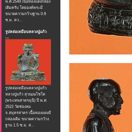
พ.ศ.2549 เนื้อทองแดงกล่อง
เดิมครับ โดยองค์พระมี
ขนาดความกว้างฐาน 0.8
ซ.ม. คว...
รูปหล่อเหมือนหลวงปู่แก้ว
...
รูปหล่อเหมือนหลวงปู่แก้ว
หลวงปู่แก้ว สุวณฺณโชโต
(พระเทพสาครมุนี) ปี พ.ศ.
2522 วัดช่องลม
จ.สมุทรสาคร เนื้อทองแดงมี
กล่องเดิม ขนาดความกว้าง
ฐาน 1.5 ซ.ม. ส...