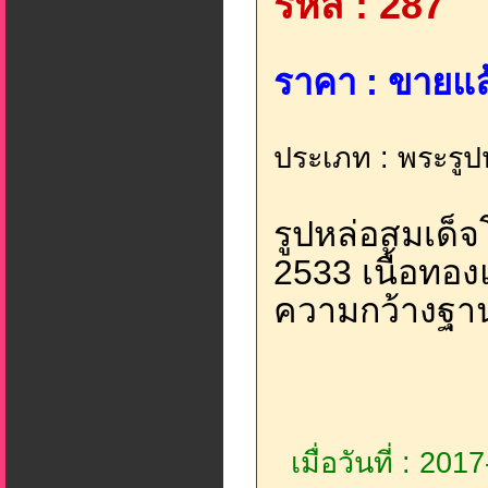
รหัส : 287
ราคา : ขายแล้
ประเภท : พระรูปห
รูปหล่อสมเด็จโ
2533 เนื้อท
ความกว้างฐาน
เมื่อวันที่ : 20