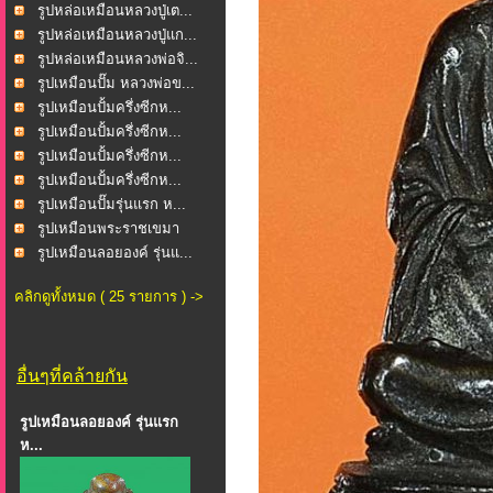
รูปหล่อเหมือนหลวงปู่เต...
รูปหล่อเหมือนหลวงปู่แก...
รูปหล่อเหมือนหลวงพ่อจิ...
รูปเหมือนปั๊ม หลวงพ่อข...
รูปเหมือนปั้มครึ่งซีกห...
รูปเหมือนปั้มครึ่งซีกห...
รูปเหมือนปั้มครึ่งซีกห...
รูปเหมือนปั้มครึ่งซีกห...
รูปเหมือนปั๊มรุ่นแรก ห...
รูปเหมือนพระราชเขมา
จาร...
รูปเหมือนลอยองค์ รุ่นแ...
คลิกดูทั้งหมด ( 25 รายการ ) ->
อื่นๆที่คล้ายกัน
รูปเหมือนลอยองค์ รุ่นแรก
ห...