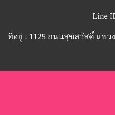
Line I
ที่อยู่ : 1125 ถนนสุขสวัสดิ์ 