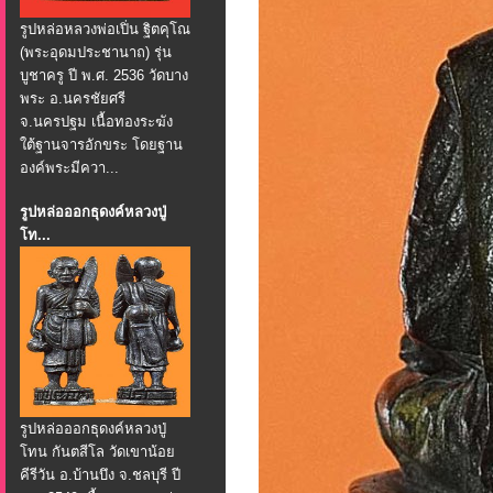
รูปหล่อหลวงพ่อเปิ่น ฐิตคุโณ
(พระอุดมประชานาถ) รุ่น
บูชาครู ปี พ.ศ. 2536 วัดบาง
พระ อ.นครชัยศรี
จ.นครปฐม เนื้อทองระฆัง
ใต้ฐานจารอักขระ โดยฐาน
องค์พระมีควา...
รูปหล่อออกธุดงค์หลวงปู่
โท...
รูปหล่อออกธุดงค์หลวงปู่
โทน กันตสีโล วัดเขาน้อย
คีรีวัน อ.บ้านบึง จ.ชลบุรี ปี