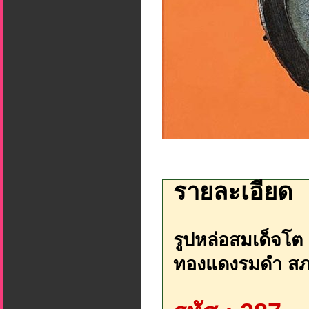
รายละเอียด
รูปหล่อสมเด็จโต ว
ทองแดงรมดำ ส