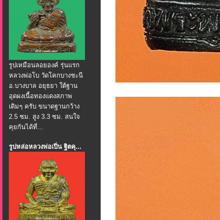
รูปเหมือนลอยองค์ รุ่นแรก
หลวงพ่อโบ วัดโคกบางชะนี
อ.บางบาล อยุธยา ใต้ฐาน
อุดผงเนื้อทองแดงสภาพ
เดิมๆ ครับ ขนาดฐานกว้าง
2.5 ซม. สูง 3.3 ซม. สนใจ
คุยกันได้ที่...
รูปหล่อหลวงพ่อเปิ่น ฐิตคุ...