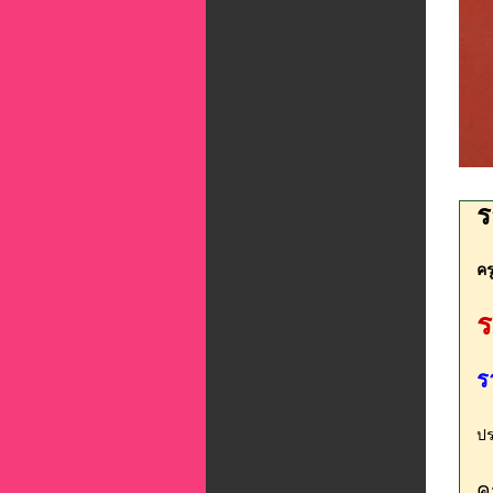
ร
คร
ร
ร
ปร
ค