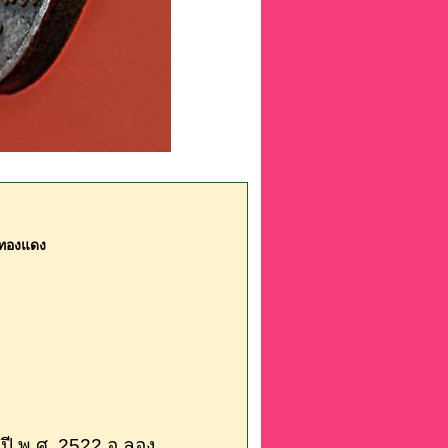
้อทองแดง
 ปี พ.ศ. 2522 อ.ลอง