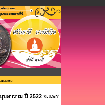
นื้อทองแดง
ิบุบผาราม ปี 2522 จ.แพร่