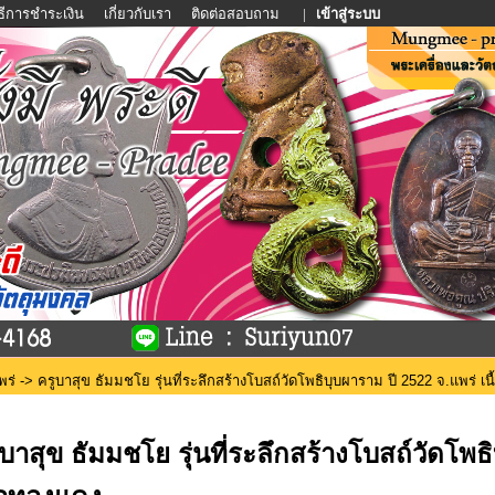
ิธีการชำระเงิน
เกี่ยวกับเรา
ติดต่อสอบถาม
|
เข้าสู่ระบบ
พร่
-> ครูบาสุข ธัมมชโย รุ่นที่ระลึกสร้างโบสถ์วัดโพธิบุบผาราม ปี 2522 จ.แพร่ เ
ูบาสุข ธัมมชโย รุ่นที่ระลึกสร้างโบสถ์วัดโพธ