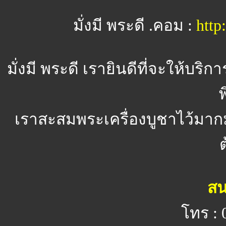
มั่งมี พระดี .คอม :
htt
มั่งมี พระดี
เรายินดีที่จะให้บริ
พ
เราสะสมพระเครื่องบูชาไว้มาก
สน
โทร : 