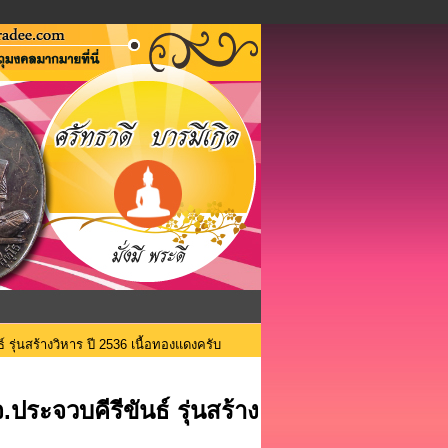
ุ่นสร้างวิหาร ปี 2536 เนื้อทองแดงครับ
ระจวบคีรีขันธ์ รุ่นสร้าง