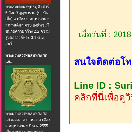
พระสมเด็จผงพุทธภูมิ เสาร์
5 วัดเจริญสุขาราม (บางไผ่
เตี้ย) อ.เมือง จ.สมุทรสาคร
สภาพเดิมๆ ครับ องค์พระมี
ขนาดความกว้าง 2.2 ความ
เมื่อวันที่ : 20
สูงขององค์พระ 3.1 ซ.ม.
สนใ...
พระผงหลวงพ่อสมหวัง วัด
สนใจติดต่อโท
แก้...
Line ID : Su
คลิกที่นี่เพื่อด
พระผงหลวงพ่อสมหวัง วัด
แก้วมงคล ต.กาหลง อ.เมือง
จ.สมุทรสาคร ปี พ.ศ.2555