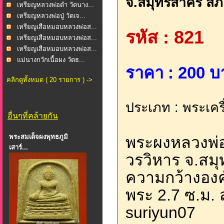
จ.สมุทรสาคร สภ
เหรียญหลวงพ่อดำ วัดนาง...
เหรียญหลวงพ่อปู่ วัดเจ...
เหรียญเสือหมอบหลวงพ่อส...
รหัส : 821
เหรียญเสือหมอบหลวงพ่อส...
เหรียญเสือหมอบหลวงพ่อส...
แม่นางกวักเนื้อผง วัดธ...
ราคา : 200 บ
คลิกดูทั้งหมด ( 20 รายการ ) ->
ประเภท : พระเคร
อื่นๆที่คล้ายกัน
พระสมเด็จผงพุทธภูมิ
พระผงหลวงพ่
เสาร์...
วรวิหาร จ.สม
ความกว้างองค
พระ 2.7 ซ.ม. ส
suriyun07