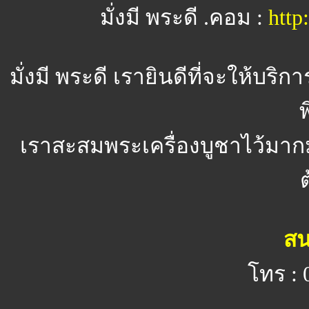
มั่งมี พระดี .คอม :
htt
มั่งมี พระดี
เรายินดีที่จะให้บริ
พ
เราสะสมพระเครื่องบูชาไว้มาก
สน
โทร : 