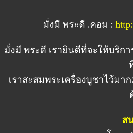
มั่งมี พระดี .คอม :
htt
มั่งมี พระดี
เรายินดีที่จะให้บริ
พ
เราสะสมพระเครื่องบูชาไว้มาก
สน