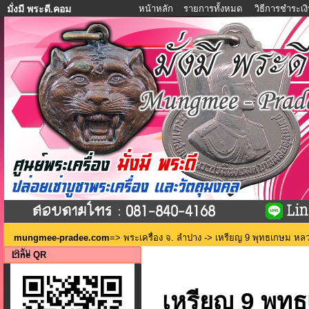
หน้าหลัก
รายการทั้งหมด
วิธีการชำระเง
มั่งมี พระดี.คอม
mungmee-pradee.com
=>
พระเครื่อง จ. ลำปาง
-> เหรียญ 9 พุทธเกษม หลวง
ครับ
Line QR
เหรียญ 9 พุท