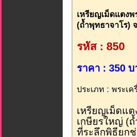
เหรียญเม็ดแตงพ
(ถ้ำพุทธาจาโร) จ
รหัส : 850
ราคา : 350 บ
ประเภท : พระเครื่
เหรียญเม็ดแต
เกษียรใหญ่ (ถ้
ที่ระลึกพิธีย