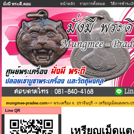
หน้าหลัก
รายการทั้งหมด
วิธีการชำระเง
มั่งมี พระดี.คอม
mungmee-pradee.com
=>
พระเครื่อง จ. ปราจีนบุรี
-> เหรียญเม็ดแตงพระประ
Line QR
เหรียญเม็ดแต