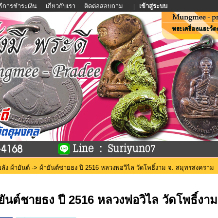
ิธีการชำระเงิน
เกี่ยวกับเรา
ติดต่อสอบถาม
|
เข้าสู่ระบบ
ลัง ผ้ายันต์
-> ผ้ายันต์ชายธง ปี 2516 หลวงพ่อวิไล วัดโพธิ์งาม จ. สมุทรสงคราม
ายันต์ชายธง ปี 2516 หลวงพ่อวิไล วัดโพธิ์ง