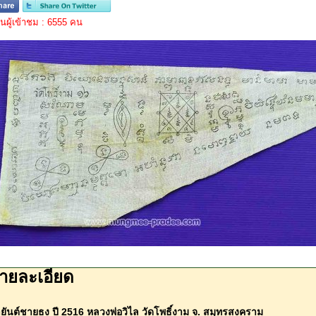
ผู้เข้าชม : 6555 คน
ายละเอียด
ายันต์ชายธง ปี 2516 หลวงพ่อวิไล วัดโพธิ์งาม จ. สมุทรสงคราม