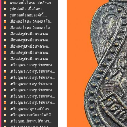
ธรรม...
พระสมเด็จไตรมาสหลังนก
...
รูปหล่อเสือ เนื้อโลหะ ...
รูปหล่อเสือลอยองค์เนื้...
เสือหล่อโลหะ วัดมงคลโค...
เสือหล่อโลหะ วัดมงคลโค...
เสือหลังรูปเหมือนหลวงพ...
เสือหลังรูปเหมือนหลวงพ...
เสือหลังรูปเหมือนหลวงพ...
เสือหลังรูปเหมือนหลวงพ...
เสือหลังรูปเหมือนหลวงพ...
เหรียญพระบรมรูปรัชกาลท...
เหรียญพระบรมรูปรัชกาลท...
เหรียญพระบรมรูปรัชกาลท...
เหรียญพระบรมรูปรัชกาลท...
เหรียญพระบรมรูปรัชกาลท...
เหรียญพระบรมรูปรัชกาลท...
เหรียญพระบรมรูปรัชกาลท...
เหรียญพระสมุทรเจดีย์คร...
เหรียญพระเมตไตรยโพธิสั...
เหรียญสมเด็จพระสิรินทร...