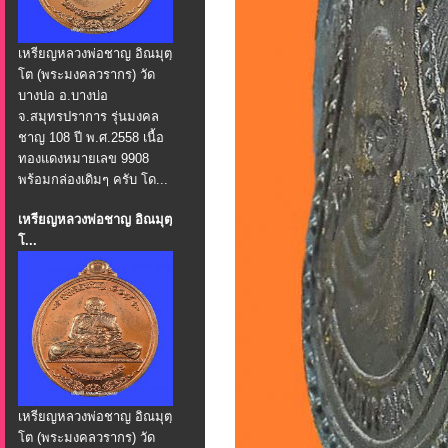
เหรียญหลวงพ่อชาญ อิณมุตฺ
โต (พระมงคลวรากร) วัด
บางบ่อ อ.บางบ่อ
จ.สมุทรปราการ รุ่นมงคล
ชาญ 108 ปี พ.ศ.2558 เนื้อ
ทองแดงหมายเลข 9908
พร้อมกล่องเดิมๆ ครับ โด...
เหรียญหลวงพ่อชาญ อิณมุตฺ
โ...
เหรียญหลวงพ่อชาญ อิณมุตฺ
โต (พระมงคลวรากร) วัด