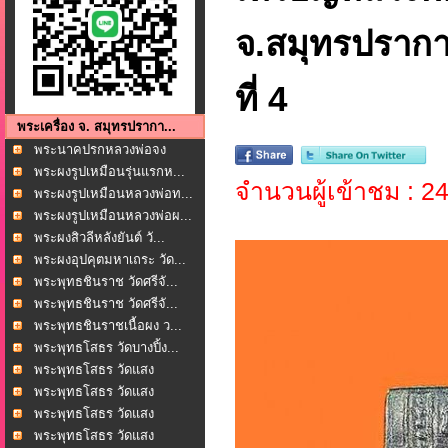
จ.สมุทรปรากา
ที่ 4
พระเครื่อง จ. สมุทรปรากา...
พระนาคปรกหลวงพ่อจง
(พร...
พระผงรูปเหมือนรุ่นแรกห...
จำนวนผู้เข้าชม : 2
พระผงรูปเหมือนหลวงพ่อท...
พระผงรูปเหมือนหลวงพ่อผ...
พระผงสิวลีหลังยันต์ วั...
พระผงอุปคุตมหาเถระ วัด...
พระพุทธชินราช วัดศรีจั...
พระพุทธชินราช วัดศรีจั...
พระพุทธชินราชเนื้อผง ว...
พระพุทธโสธร วัดบางปิ้ง...
พระพุทธโสธร วัดแสง
ธรรม...
พระพุทธโสธร วัดแสง
ธรรม...
พระพุทธโสธร วัดแสง
ธรรม...
พระพุทธโสธร วัดแสง