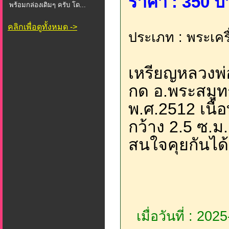
ราคา : 350 บ
พร้อมกล่องเดิมๆ ครับ โด...
คลิกเพื่อดูทั้งหมด ->
ประเภท : พระเคร
เหรียญหลวงพ่
กด อ.พระสมุทร
พ.ศ.2512 เนื
กว้าง 2.5 ซ.ม
สนใจคุยกันได้ท
เมื่อวันที่ : 20