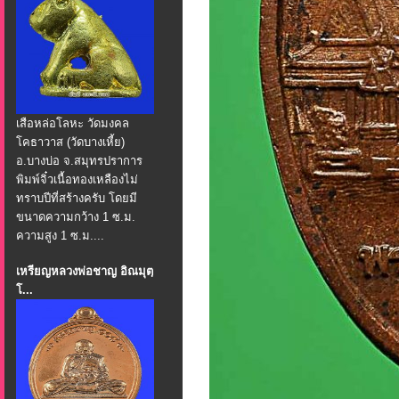
เสือหล่อโลหะ วัดมงคล
โคธาวาส (วัดบางเหี้ย)
อ.บางบ่อ จ.สมุทรปราการ
พิมพ์จิ๋วเนื้อทองเหลืองไม่
ทราบปีที่สร้างครับ โดยมี
ขนาดความกว้าง 1 ซ.ม.
ความสูง 1 ซ.ม....
เหรียญหลวงพ่อชาญ อิณมุตฺ
โ...