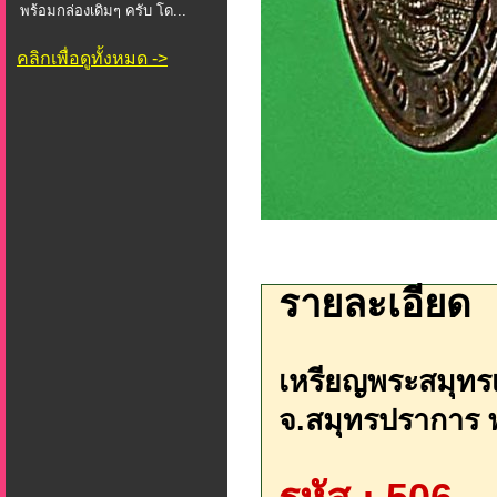
พร้อมกล่องเดิมๆ ครับ โด...
คลิกเพื่อดูทั้งหมด ->
รายละเอียด
เหรียญพระสมุทรเ
จ.สมุทรปราการ พ