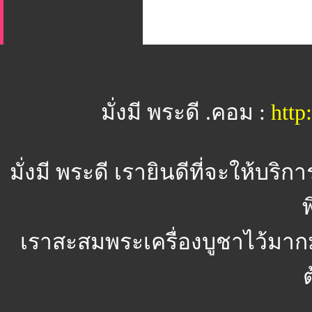
มั่งมี พระดี .คอม :
htt
มั่งมี พระดี
เรายินดีที่จะให้บริ
พ
เราสะสมพระเครื่องบูชาไว้มาก