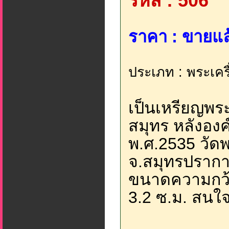
รหัส : 506
ราคา : ขายแล้
ประเภท : พระเคร
เป็นเหรียญพระ
สมุทร หลังองค
พ.ศ.2535 วัดพ
จ.สมุทรปรากา
ขนาดความกว้า
3.2 ซ.ม. สนใจค