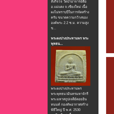
สังกิจโจ วัดป่าอาจารย์ตื้อ
อ.แม่แตง จ.เชียงใหม่ เนื้อ
ผงไม่ทราบปีในการจัดสร้าง
ครับ ขนาดความกว้างของ
องค์พระ 2.2 ซ.ม. ความสูง
ข...
พระผงปางประทานพร พระ
พุทธน...
พระผงปางประทานพร
พระพุทธนวมินทรมหาจักรี
พระมหาสถูปเจดีย์ดอยอิน
ทนนท์ กองทัพอากาศสร้าง
พิธีใหญ่ ปี พ.ศ. 2530