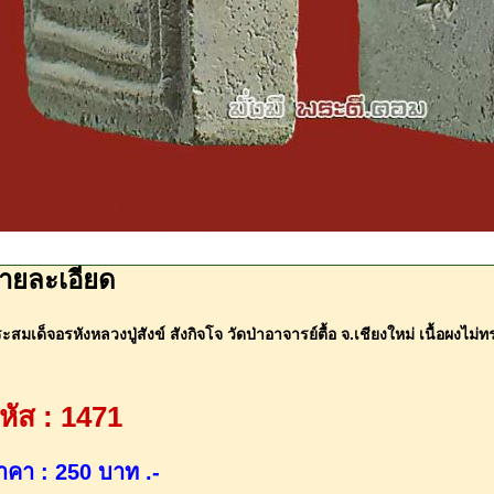
ายละเอียด
ะสมเด็จอรหังหลวงปู่สังข์ สังกิจโจ วัดป่าอาจารย์ตื้อ จ.เชียงใหม่ เนื้อผงไม่
หัส : 1471
าคา : 250 บาท .-