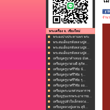
ไม
จำนวน
พระเครื่อง จ. เชียงใหม่
พระผงปางประทานพร พระ
พุ...
พระสมเด็จอรหังหลวงปู่ส...
พระสมเด็จอรหังหลวงปู่ส...
พระสมเด็จอรหังหลวงปู่ส...
เหรียญครูบาคำเหมย มังค...
เหรียญครูบาดวงดี สุภัท...
เหรียญครูบาศรีวิชัย นั...
เหรียญครูบาศรีวิชัย รุ...
เหรียญครูบาศรีวิชัย รุ...
เหรียญครูบาศรีวิชัย ออ...
เหรียญพระนเรศวรมหาราช
...
เหรียญรุ่นแรกพระอาจารย...
เหรียญรูปหัวใจเล็กหลวง...
เหรียญหลวงปู่แหวน สุจิ...