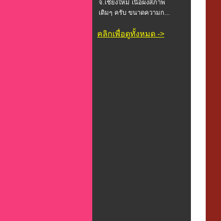
จ.เชียงใหม่ เนื้อผงสภาพ
เดิมๆ ครับ ขนาดความก...
คลิกเพื่อดูทั้งหมด ->