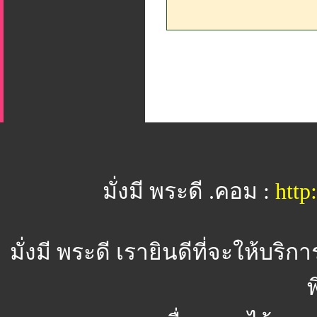
มั่งมี พระดี .คอม :
htt
มั่งมี พระดี
เรายินดีที่จะให้บริ
พ