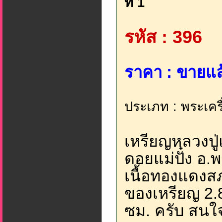
ที่ 1
รหัส : 396
ราคา : ขายแล้
ประเภท : พระเครื
เหรียญหลวงปู่
ดอยแม่ปั๋ง อ.พ
เนื้อทองแดงส
ของเหรียญ 2.8
ซม. ครับ สนใจค