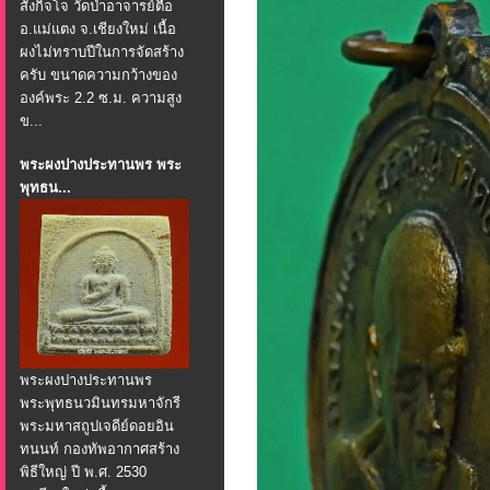
สังกิจโจ วัดป่าอาจารย์ตื้อ
อ.แม่แตง จ.เชียงใหม่ เนื้อ
ผงไม่ทราบปีในการจัดสร้าง
ครับ ขนาดความกว้างของ
องค์พระ 2.2 ซ.ม. ความสูง
ข...
พระผงปางประทานพร พระ
พุทธน...
พระผงปางประทานพร
พระพุทธนวมินทรมหาจักรี
พระมหาสถูปเจดีย์ดอยอิน
ทนนท์ กองทัพอากาศสร้าง
พิธีใหญ่ ปี พ.ศ. 2530