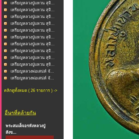
เหรียญหลวงปู่แหวน สุจิ...
เหรียญหลวงปู่แหวน สุจิ...
เหรียญหลวงปู่แหวน สุจิ...
เหรียญหลวงปู่แหวน สุจิ...
เหรียญหลวงปู่แหวน สุจิ...
เหรียญหลวงปู่แหวน สุจิ...
เหรียญหลวงปู่แหวน สุจิ...
เหรียญหลวงปู่แหวน สุจิ...
เหรียญหลวงปู่แหวน สุจิ...
เหรียญหลวงปู่แหวน สุจิ...
เหรียญหลวงพ่อเสน่ห์ จั...
เหรียญหลวงพ่อเสน่ห์ จั...
คลิกดูทั้งหมด ( 26 รายการ ) ->
อื่นๆที่คล้ายกัน
พระสมเด็จอรหังหลวงปู่
สังข...