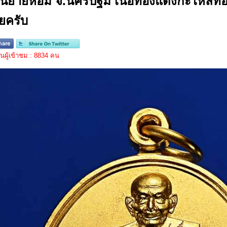
นยายหอม จ.นครปฐม เนื้อทองแดงกะไหล่ทอ
ยครับ
ผู้เข้าชม : 8834 คน