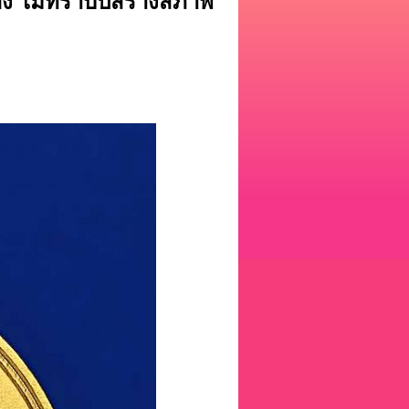
ง ไม่ทราบปีสร้างสภาพ