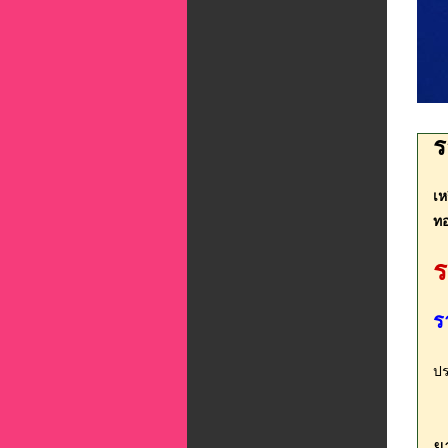
ร
เห
ทอ
ร
ร
ปร
เ
ย