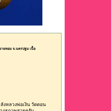
อนยายหอม จ.นครปฐม เนื้อ
ลังหลวงพ่อเงิน วัดดอน
ร้างสภาพสวยครับ