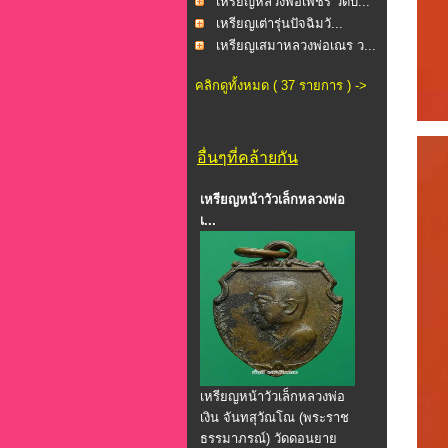
เหรียญหลวงพ่อเพชร วัดบ...
เหรียญเต่ารุ่นปัจฉิมวั...
เหรียญเสมาหลวงพ่อเณร ว...
คลิกดูทั้งหมด ( 37 รายการ ) ->
อื่นๆที่คล้ายกัน
เหรียญหน้าวัวเล็กหลวงพ่อ
เ...
เหรียญหน้าวัวเล็กหลวงพ่อ
เงิน จันทสุวัณโณ (พระราช
ธรรมาภรณ์) วัดดอนยาย