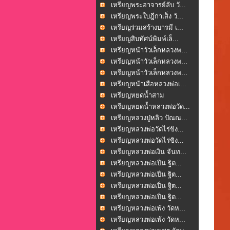
หลั...
เหรียญพระอาจารย์ลับ วั...
เหรียญพระใบฎีกาเส็ง วั...
เหรียญร่วมสร้างบารมี เ...
เหรียญสิบทัศน์พิมพ์เล็...
เหรียญหน้าวัวเล็กหลวงพ...
เหรียญหน้าวัวเล็กหลวงพ...
เหรียญหน้าวัวเล็กหลวงพ...
เหรียญหน้าเสือหลวงพ่อเ...
เหรียญหยดน้ำสาม
พระพุทธ...
เหรียญหยดน้ำหลวงพ่อวัด...
เหรียญหลวงปู่หลิว ปัณณ...
เหรียญหลวงพ่อวัดไร่ขิง...
เหรียญหลวงพ่อวัดไร่ขิง...
เหรียญหลวงพ่อเงิน จันท...
เหรียญหลวงพ่อเปิ่น ฐิต...
เหรียญหลวงพ่อเปิ่น ฐิต...
เหรียญหลวงพ่อเปิ่น ฐิต...
เหรียญหลวงพ่อเปิ่น ฐิต...
เหรียญหลวงพ่อเพ้ง วัดห...
เหรียญหลวงพ่อเพ้ง วัดห...