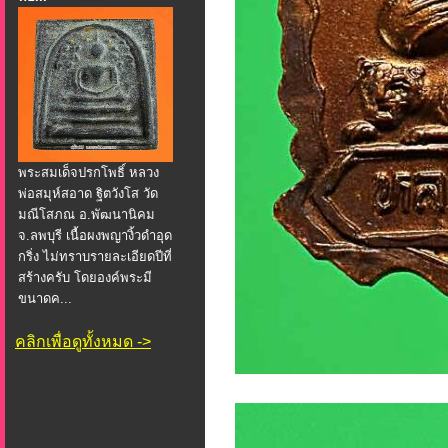
พระสมเด็จปรกโพธิ์ หลวง
พ่อสมุห์สอาด ฐิตวังโส วัด
มณีโสภณ อ.พัฒนานิคม
จ.ลพบุรี เนื้อผงพญางิ้วดำอุด
กริ่ง ไม่ทราบรายละเอียดปีที่
สร้างครับ โดยองค์พระมี
ขนาดค...
คลิกเพื่อดูทั้งหมด ->