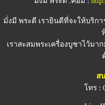
มั่งมี พระดี .คอม :
htt
มั่งมี พระดี
เรายินดีที่จะให้บริ
พ
เราสะสมพระเครื่องบูชาไว้มาก
สน
โทร : 