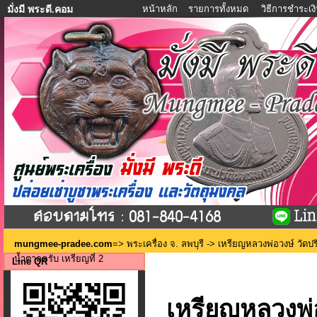
หน้าหลัก
รายการทั้งหมด
วิธีการชำระเง
มั่งมี พระดี.คอม
mungmee-pradee.com
=>
พระเครื่อง จ. ลพบุรี
-> เหรียญหลวงพ่อวงษ์ วัดปริ
น้ำตาลครับ เหรียญที่ 2
Line QR
เหรียญหลวงพ่