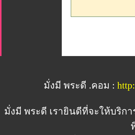
มั่งมี พระดี .คอม :
htt
มั่งมี พระดี
เรายินดีที่จะให้บริ
พ