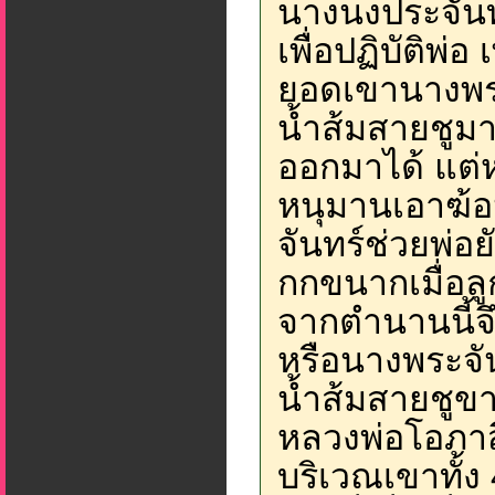
นางนงประจันท
เพื่อปฏิบัติพ่
ยอดเขานางพระ
น้ำส้มสายชูม
ออกมาได้ แต่ห
หนุมานเอาฆ้อ
จันทร์ช่วยพ่อย
กกขนากเมื่อล
จากตำนานนี้จึ
หรือนางพระจัน
น้ำส้มสายชูขา
หลวงพ่อโอภาสี
บริเวณเขาทั้ง