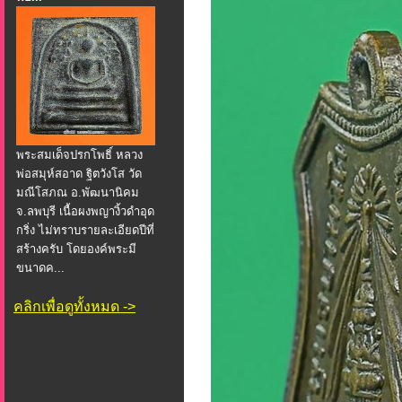
พระสมเด็จปรกโพธิ์ หลวง
พ่อสมุห์สอาด ฐิตวังโส วัด
มณีโสภณ อ.พัฒนานิคม
จ.ลพบุรี เนื้อผงพญางิ้วดำอุด
กริ่ง ไม่ทราบรายละเอียดปีที่
สร้างครับ โดยองค์พระมี
ขนาดค...
คลิกเพื่อดูทั้งหมด ->