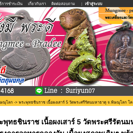
ิธีการชำระเงิน
เกี่ยวกับเรา
ติดต่อสอบถาม
|
เข้าสู่ระบบ
พิษณุโลก
-> พระพุทธชินราช เนื้อผงเสาร์ 5 วัดพระศรีรัตนมหาธาตุ จ.พิษณุโลก โ
ะพุทธชินราช เนื้อผงเสาร์ 5 วัดพระศรีรัตนม