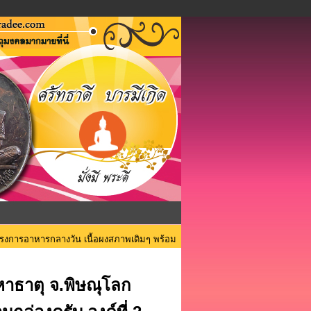
ครงการอาหารกลางวัน เนื้อผงสภาพเดิมๆ พร้อม
หาธาตุ จ.พิษณุโลก