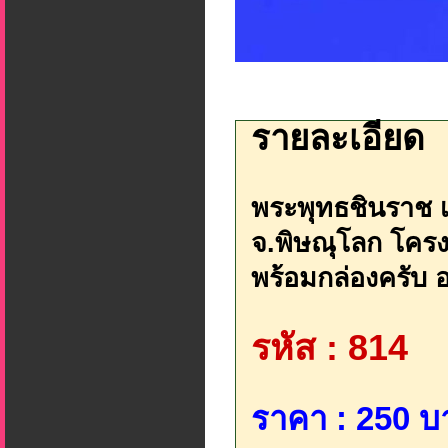
รายละเอียด
พระพุทธชินราช เน
จ.พิษณุโลก โคร
พร้อมกล่องครับ อง
รหัส : 814
ราคา : 250 บ