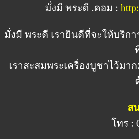
มั่งมี พระดี .คอม :
htt
มั่งมี พระดี
เรายินดีที่จะให้บริ
พ
เราสะสมพระเครื่องบูชาไว้มาก
สน
โทร : 