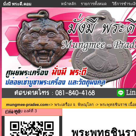
หน้าหลัก
รายการทั้งหมด
วิธีการชำระเง
มั่งมี พระดี.คอม
mungmee-pradee.com
=>
พระเครื่อง จ. พิษณุโลก
-> พระพุทธชินราช เนื้อ
กล่องครับ องค์ที่ 3
Line QR
พระพุทธชินราช