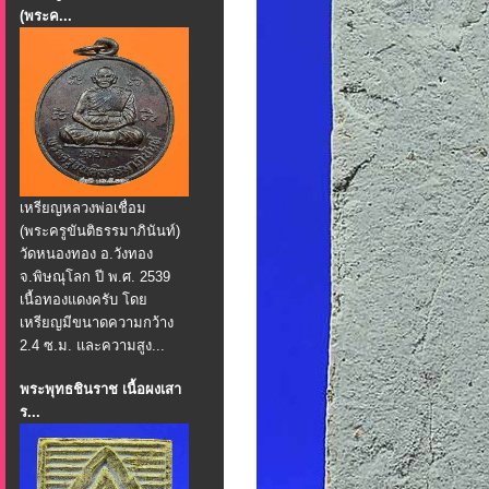
(พระค...
เหรียญหลวงพ่อเชื่อม
(พระครูขันติธรรมาภินันท์)
วัดหนองทอง อ.วังทอง
จ.พิษณุโลก ปี พ.ศ. 2539
เนื้อทองแดงครับ โดย
เหรียญมีขนาดความกว้าง
2.4 ซ.ม. และความสูง...
พระพุทธชินราช เนื้อผงเสา
ร...