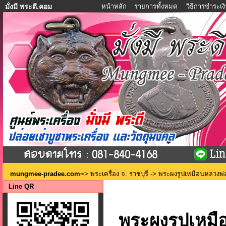
หน้าหลัก
รายการทั้งหมด
วิธีการชำระเง
มั่งมี พระดี.คอม
mungmee-pradee.com
=>
พระเครื่อง จ. ราชบุรี
-> พระผงรูปเหมือนหลวงพ่อถม
Line QR
พระผงรูปเหมือ