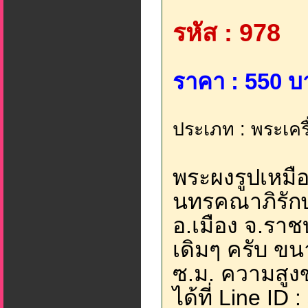
รหัส : 978
ราคา : 550 บ
ประเภท : พระเครื
พระผงรูปเหมื
นทรคณาภิรักษ์
อ.เมือง จ.ราชบ
เดิมๆ ครับ ข
ซ.ม. ความสูง
ได้ที่ Line ID 