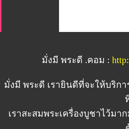
มั่งมี พระดี .คอม :
htt
มั่งมี พระดี
เรายินดีที่จะให้บริ
พ
เราสะสมพระเครื่องบูชาไว้มาก