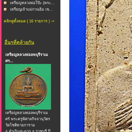
เหรียญหลวงพ่อโป๊ะ (พระ...
เหรียญเจ้าแม่กวนอิม เข...
คลิกดูทั้งหมด ( 16 รายการ ) ->
อื่นๆที่คล้ายกัน
เหรียญหลวงพ่อลพบุรีราเม
ศร...
เหรียญหลวงพ่อลพบุรีราเม
ศร์ พระครูพิศาลกิจจานุวัตร
วัดโชติทายการาม
อ.ดำเนินสะดวก จ.ราชบุรี ปี