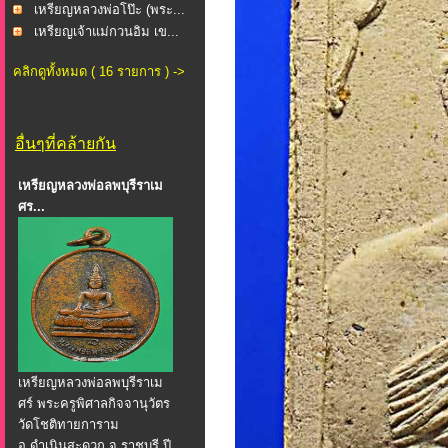
เหรียญหลวงพ่อโป๊ะ (พระ...
เหรียญเจ้าแม่กวนอิม เข...
คลิกดูทั้งหมด ( 16 รายการ ) ->
อื่นๆที่คล้ายกัน
เหรียญหลวงพ่อลพบุรีราเม
ศร...
เหรียญหลวงพ่อลพบุรีราเม
ศร์ พระครูพิศาลกิจจานุวัตร
วัดโชติทายการาม
อ.ดำเนินสะดวก จ.ราชบุรี ปี