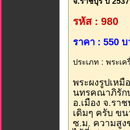
จ.ราชบุรี ปี 2537
รหัส : 980
ราคา : 550 บ
ประเภท : พระเครื
พระผงรูปเหมื
นทรคณาภิรักษ์
อ.เมือง จ.ราชบ
เดิมๆ ครับ ข
ซ.ม. ความสูง