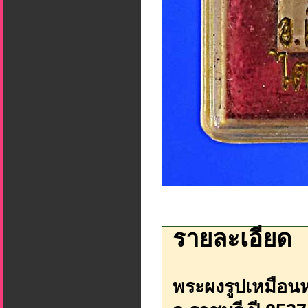
รายละเอียด
พระผงรูปเหมือนห