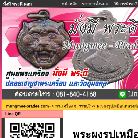
หน้าหลัก
รายการทั้งหมด
วิธีการชำระเง
มั่งมี พระดี.คอม
mungmee-pradee.com
=>
พระเครื่อง จ. ราชบุรี
-> พระผงรูปเหมือนหลวงพ่อถม
Line QR
พระผงรูปเหมือ