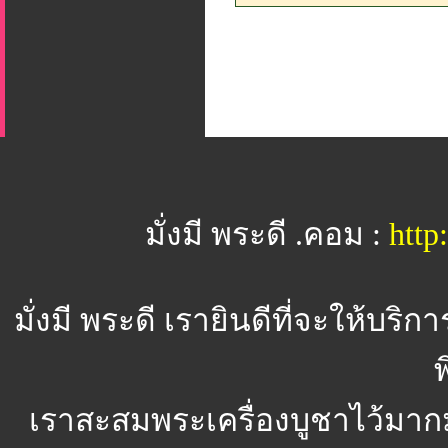
มั่งมี พระดี .คอม :
htt
มั่งมี พระดี
เรายินดีที่จะให้บริ
พ
เราสะสมพระเครื่องบูชาไว้มาก