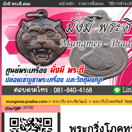
หน้าหลัก
รายการทั้งหมด
วิธีการชำระเง
มั่งมี พระดี.คอม
mungmee-pradee.com
=>
พระกริ่ง พระชัยวัฒน์
-> พระกริ่งโภคทรัพย์ วัดสุ
หมายเลข 20700
Line QR
พระกริ่งโภคทร