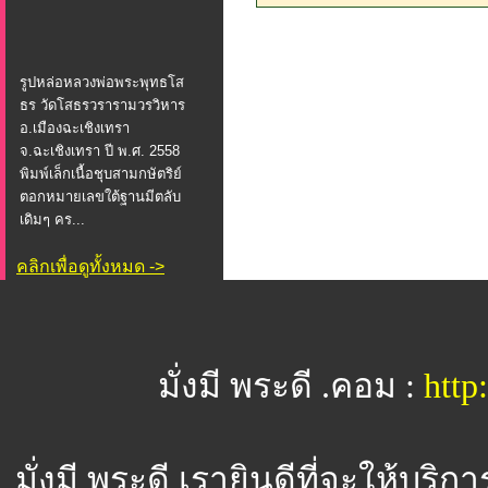
รูปหล่อหลวงพ่อพระพุทธโส
ธร วัดโสธรวรารามวรวิหาร
อ.เมืองฉะเชิงเทรา
จ.ฉะเชิงเทรา ปี พ.ศ. 2558
พิมพ์เล็กเนื้อชุบสามกษัตริย์
ตอกหมายเลขใต้ฐานมีตลับ
เดิมๆ คร...
คลิกเพื่อดูทั้งหมด ->
มั่งมี พระดี .คอม :
htt
มั่งมี พระดี
เรายินดีที่จะให้บริ