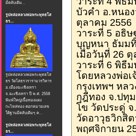
วาระที่ 4 พิธ
มีตลับเดิม...
บัวคำ อ.หนองวั
รูปหล่อหลวงพ่อพระพุทธโส
ตุลาคม 2556
ธร...
วาระที่ 5 อธิ
บุญหนา ธัมมท
เมื่อวันที่ 26
วาระที่ 6 พิธ
โดยหลวงพ่อเจ
รูปหล่อหลวงพ่อพระพุทธโส
ธร วัดโสธรวรารามวรวิหาร
กรุงเทพฯ หลว
อ.เมืองฉะเชิงเทรา
จ.ฉะเชิงเทรา ปี พ.ศ. 2558
กุฎีทอง จ.ปทุม
พิมพ์ใหญ่เนื้อทองแดง
โข วัดประดู่
กะไหล่ทอง ตอกหมายเลข
ใต้ฐานมีตลับเดิมๆ ค...
วัดอาวุธวิกสิต
รูปหล่อหลวงพ่อพระพุทธโส
พฤศจิกายน 25
ธร...