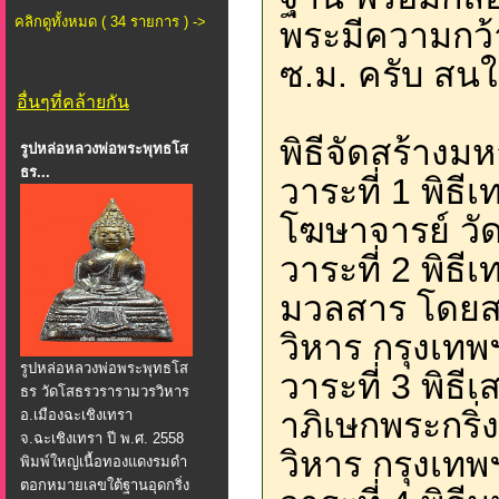
คลิกดูทั้งหมด ( 34 รายการ ) ->
พระมีความกว้
ซ.ม. ครับ สนใจ
อื่นๆที่คล้ายกัน
พิธีจัดสร้างม
รูปหล่อหลวงพ่อพระพุทธโส
ธร...
วาระที่ 1 พิธ
โฆษาจารย์ วั
วาระที่ 2 พิ
มวลสาร โดยสม
วิหาร กรุงเทพฯ
รูปหล่อหลวงพ่อพระพุทธโส
วาระที่ 3 พิธ
ธร วัดโสธรวรารามวรวิหาร
าภิเษกพระกริ
อ.เมืองฉะเชิงเทรา
จ.ฉะเชิงเทรา ปี พ.ศ. 2558
วิหาร กรุงเทพฯ
พิมพ์ใหญ่เนื้อทองแดงรมดำ
ตอกหมายเลขใต้ฐานอุดกริ่ง