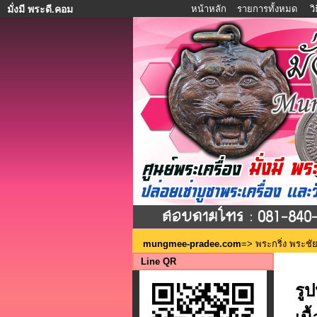
หน้าหลัก
รายการทั้งหมด
ว
มั่งมี พระดี.คอม
mungmee-pradee.com
=>
พระกริ่ง พระชัย
Line QR
รู