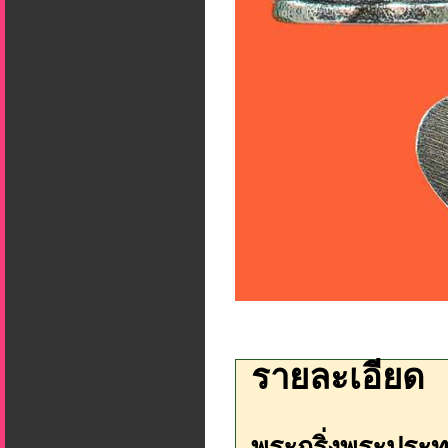
รายละเอียด
พระกริ่งพระประ