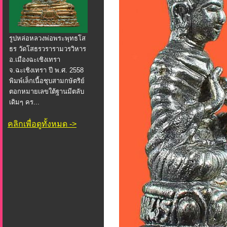
รูปหล่อหลวงพ่อพระพุทธโส
ธร วัดโสธรวรารามวรวิหาร
อ.เมืองฉะเชิงเทรา
จ.ฉะเชิงเทรา ปี พ.ศ. 2558
พิมพ์เล็กเนื้อชุบสามกษัตริย์
ตอกหมายเลขใต้ฐานมีตลับ
เดิมๆ คร...
คลิกเพื่อดูทั้งหมด ->