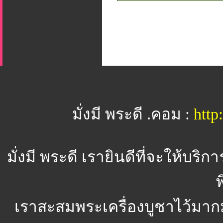
มั่งมี พระดี .คอม :
htt
มั่งมี พระดี
เรายินดีที่จะให้บริ
พ
เราสะสมพระเครื่องบูชาไว้มาก