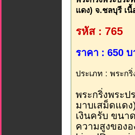
แดง) จ.ชลบุรี เนื
รหัส : 765
ราคา : 650 บ
ประเภท : พระกริ่
พระกริ่งพระป
มาบเสม็ดแดง) 
เงินครับ ขนา
ความสูงขององค