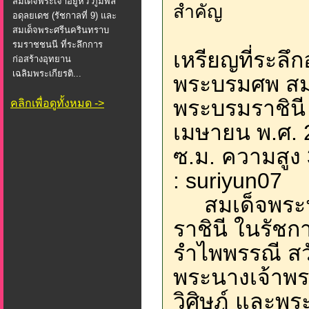
สมเด็จพระเจ้าอยู่หัว ภูมิพล
สำคัญ
อดุลยเดช (รัชกาลที่ 9) และ
สมเด็จพระศรีนครินทราบ
รมราชชนนี ที่ระลึกการ
เหรียญที่ระลึ
ก่อสร้างอุทยาน
เฉลิมพระเกียรติ...
พระบรมศพ สม
พระบรมราชินี ใ
คลิกเพื่อดูทั้งหมด ->
เมษายน พ.ศ. 
ซ.ม. ความสูง 3
: suriyun07
สมเด็จพระน
ราชินี ในรัชกา
รำไพพรรณี สวั
พระนางเจ้าพร
วิศิษฎ์ และพร