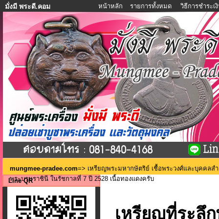
หน้าหลัก
รายการทั้งหมด
วิธีการชำระเง
มั่งมี พระดี.คอม
mungmee-pradee.com
=>
เหรียญพระมหากษัตริย์ เชื้อพระวงศ์และบุคคลส
พระบรมราชินี ในรัชกาลที่ 7 ปี 2528 เนื้อทองแดงครับ
Line QR
เหรียญที่ระล