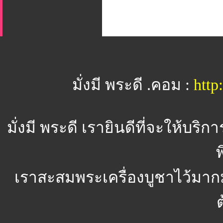
มั่งมี พระดี .คอม :
htt
มั่งมี พระดี
เรายินดีที่จะให้บริ
พ
เราสะสมพระเครื่องบูชาไว้มาก