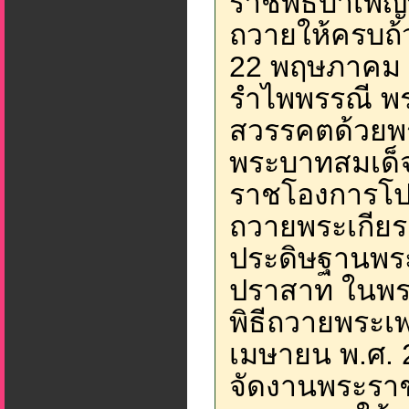
ราชพิธีบำเพ็
ถวายให้ครบถ้
22 พฤษภาคม พ
รำไพพรรณี พร
สวรรคตด้วยพ
พระบาทสมเด็จพ
ราชโองการโป
ถวายพระเกีย
ประดิษฐานพระ
ปราสาท ในพร
พิธีถวายพระเพ
เมษายน พ.ศ.
จัดงานพระราช