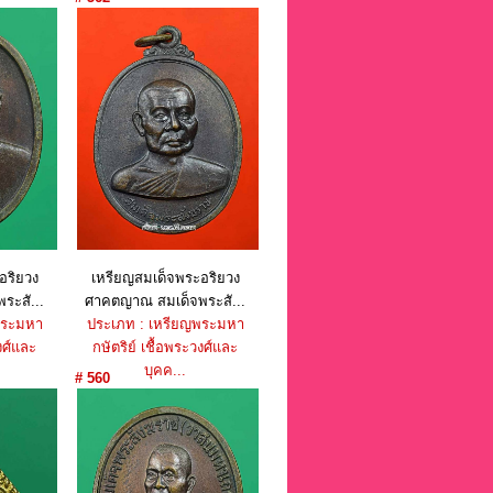
าท
ราคา : 550 บาท
อริยวง
เหรียญสมเด็จพระอริยวง
ระสั...
ศาคตญาณ สมเด็จพระสั...
พระมหา
ประเภท : เหรียญพระมหา
งศ์และ
กษัตริย์ เชื้อพระวงศ์และ
บุคค...
# 560
าท
ราคา : 650 บาท