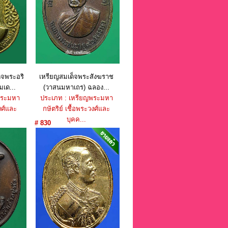
็จพระอริ
เหรียญสมเด็จพระสังฆราช
เด...
(วาสนมหาเถร) ฉลอง...
พระมหา
ประเภท : เหรียญพระมหา
งศ์และ
กษัตริย์ เชื้อพระวงศ์และ
บุคค...
# 830
าท
ราคา : 450 บาท