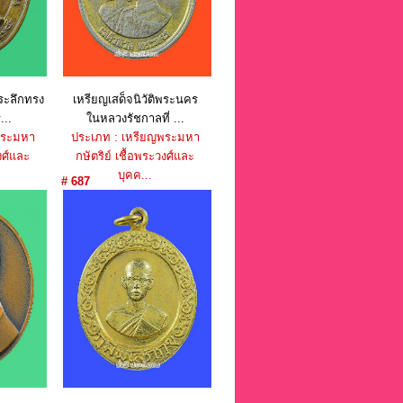
่ระลึกทรง
เหรียญเสด็จนิวัติพระนคร
..
ในหลวงรัชกาลที่ ...
พระมหา
ประเภท : เหรียญพระมหา
งศ์และ
กษัตริย์ เชื้อพระวงศ์และ
บุคค...
# 687
าท
ราคา : 1,150 บาท