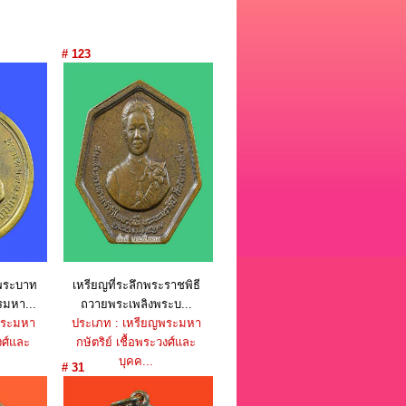
# 123
พระบาท
เหรียญที่ระลึกพระราชพิธี
รมหา...
ถวายพระเพลิงพระบ...
พระมหา
ประเภท : เหรียญพระมหา
งศ์และ
กษัตริย์ เชื้อพระวงศ์และ
บุคค...
# 31
บาท
ราคา : 950 บาท