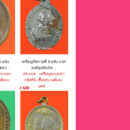
5 หลัง
เหรียญรัชกาลที่ 9 หลัง ภปร
หลว...
องค์อุปถัมภ์ล...
พระมหา
ประเภท : เหรียญพระมหา
งศ์และ
กษัตริย์ เชื้อพระวงศ์และ
บุคค...
# 688
าท
ราคา : 450 บาท