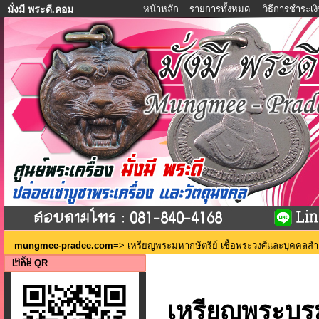
หน้าหลัก
รายการทั้งหมด
วิธีการชำระเง
มั่งมี พระดี.คอม
mungmee-pradee.com
=>
เหรียญพระมหากษัตริย์ เชื้อพระวงศ์และบุคคลส
ครับ
Line QR
เหรียญพระบรมร