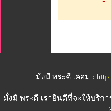
มั่งมี พระดี .คอม :
htt
มั่งมี พระดี
เรายินดีที่จะให้บริ
พ