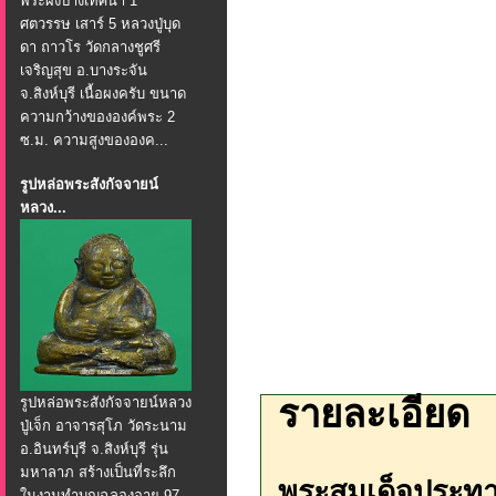
พระผงปางเทศนา 1
ศตวรรษ เสาร์ 5 หลวงปู่บุด
ดา ถาวโร วัดกลางชูศรี
เจริญสุข อ.บางระจัน
จ.สิงห์บุรี เนื้อผงครับ ขนาด
ความกว้างขององค์พระ 2
ซ.ม. ความสูงขององค...
รูปหล่อพระสังกัจจายน์
หลวง...
รายละเอียด
รูปหล่อพระสังกัจจายน์หลวง
ปู่เจ็ก อาจารสุโภ วัดระนาม
อ.อินทร์บุรี จ.สิงห์บุรี รุ่น
มหาลาภ สร้างเป็นที่ระลึก
พระสมเด็จประทา
ในงานทำบุญฉลองอายุ 97