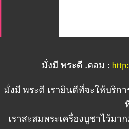
มั่งมี พระดี .คอม :
htt
มั่งมี พระดี
เรายินดีที่จะให้บริ
พ
เราสะสมพระเครื่องบูชาไว้มาก