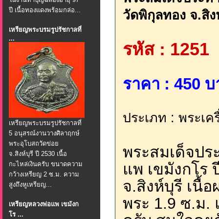
ปี เนื้อทองแดงพร้อมกล่อ...
วัดพิกุลทอง จ.สิงห
เหรียญพระบรมรูปรัชกาลที่
...
รหัส : 1251
ราคา : 450 บ
ประเภท : พระเครื่อ
เหรียญพระบรมรูปรัชกาลที่
5 อนุสรณ์งานวางศิลาฤกษ์
พระอุโบสถวัดข่อย
พระสมเด็จประ
จ.สิงห์บุรี ปี 2530 เนื้อ
กะไหล่เงินครับ ขนาดความ
แพ เขมังกโร ป
กว้างเหรียญ 2 ซ.ม. ความ
จ.สิงห์บุรี เ
สูงถึงหูเหรียญ...
พระ 1.9 ซ.ม.
เหรียญหลวงพ่อแพ เขมังก
โร ...