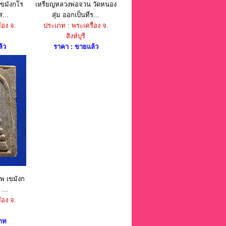
ขมังกโร
เหรียญหลวงพ่อจวน วัดหนอง
...
สุ่ม ออกเป็นที่ร...
่อง จ.
ประเภท : พระเครื่อง จ.
สิงห์บุรี
้ว
ราคา : ขายแล้ว
พ เขมังก
...
่อง จ.
าท