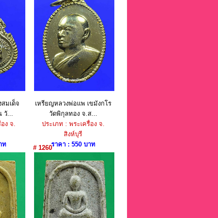
งสมเด็จ
เหรียญหลวงพ่อแพ เขมังกโร
วั...
วัดพิกุลทอง จ.ส...
่อง จ.
ประเภท : พระเครื่อง จ.
สิงห์บุรี
าท
ราคา : 550 บาท
# 1260