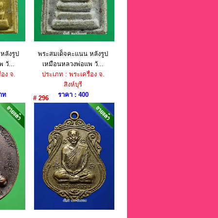
ลังรูป
พระสมเด็จคะแนน หลังรูป
วั...
เหมือนหลวงพ่อแพ วั...
่อง จ.
ประเภท : พระเครื่อง จ.
สิงห์บุรี
าท
ราคา : 400
# 296