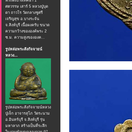
พระผงปางเทศนา 1
ศตวรรษ เสาร์ 5 หลวงปู่บุด
ดา ถาวโร วัดกลางชูศรี
เจริญสุข อ.บางระจัน
จ.สิงห์บุรี เนื้อผงครับ ขนาด
ความกว้างขององค์พระ 2
ซ.ม. ความสูงขององค...
รูปหล่อพระสังกัจจายน์
หลวง...
รูปหล่อพระสังกัจจายน์หลวง
ปู่เจ็ก อาจารสุโภ วัดระนาม
อ.อินทร์บุรี จ.สิงห์บุรี รุ่น
มหาลาภ สร้างเป็นที่ระลึก
ในงานทำบุญฉลองอายุ 97