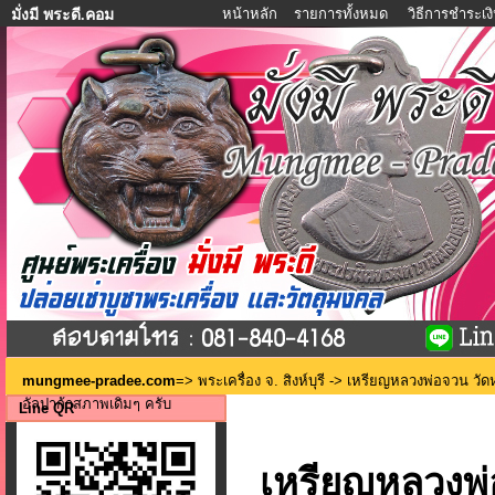
หน้าหลัก
รายการทั้งหมด
วิธีการชำระเง
มั่งมี พระดี.คอม
mungmee-pradee.com
=>
พระเครื่อง จ. สิงห์บุรี
-> เหรียญหลวงพ่อจวน วัดหนอ
อัลปาก้าสภาพเดิมๆ ครับ
Line QR
เหรียญหลวงพ่อ