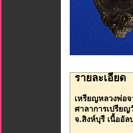
รายละเอียด
เหรียญหลวงพ่อจวน
ศาลาการเปรียญวั
จ.สิงห์บุรี เนื้อ