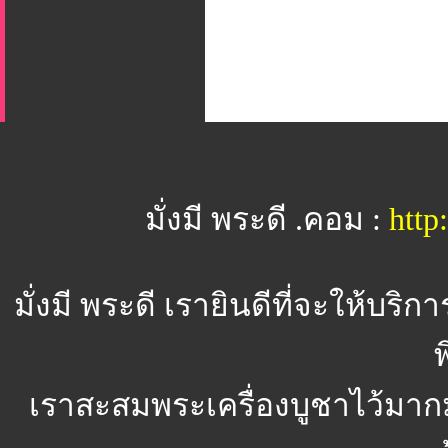
มั่งมี พระดี .คอม :
htt
มั่งมี พระดี
เรายินดีที่จะให้บริ
พ
เราสะสมพระเครื่องบูชาไว้มาก