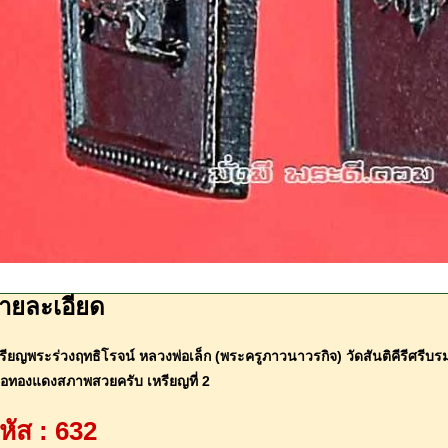
ายละเอียด
รียญพระร่วงฤทธิโรจน์ หลวงพ่อเล็ก (พระครูภาวนาวรกิจ) วัดสันติคีรีศรีบร
ื้อทองแดงสภาพสวยครับ เหรียญที่ 2
หัส : 632