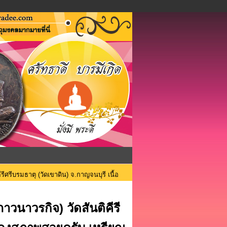
ีศรีบรมธาตุ (วัดเขาดิน) จ.กาญจนบุรี เนื้อ
วนาวรกิจ) วัดสันติคีรี