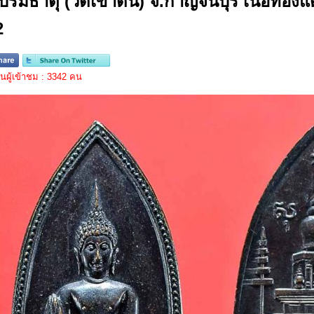
ีบรมธาตุ (วัดเขาดิน) จ.กาญจนบุรี เนื้อทอ
2
ผู้เข้าชม : 3342 คน