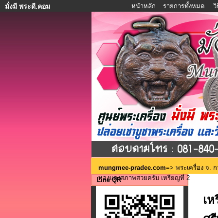
หน้าหลัก
รายการทั้งหมด
ว
มั่งมี พระดี.คอม
mungmee-pradee.com
=>
พระเครื่อง จ. 
ทองแดงสภาพสวยครับ เหรียญที่ 2
Line QR
เห