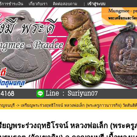
ิธีการชำระเงิน
เกี่ยวกับเรา
ติดต่อสอบถาม
|
เข้าสู่ระบบ
กาญจนบุรี
-> เหรียญพระร่วงฤทธิโรจน์ หลวงพ่อเล็ก (พระครูภาวนาวรกิจ) วัดสันติคีร
รียญพระร่วงฤทธิโรจน์ หลวงพ่อเล็ก (พระครูภา