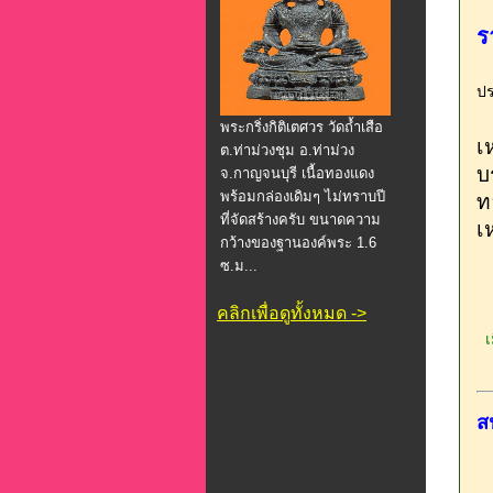
ร
ปร
พระกริ่งกิติเตศวร วัดถ้ำเสือ
เ
ต.ท่าม่วงชุม อ.ท่าม่วง
บ
จ.กาญจนบุรี เนื้อทองแดง
พร้อมกล่องเดิมๆ ไม่ทราบปี
ท
ที่จัดสร้างครับ ขนาดความ
เ
กว้างของฐานองค์พระ 1.6
ซ.ม...
คลิกเพื่อดูทั้งหมด ->
เม
ส