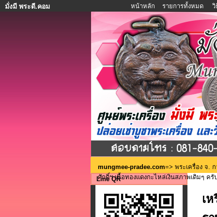
หน้าหลัก
รายการทั้งหมด
ว
มั่งมี พระดี.คอม
mungmee-pradee.com
=>
พระเครื่อง จ. 
ศักดิ์ฯ เนื้อทองแดงกะไหล่เงินสภาพเดิมๆ ครับ
Line QR
เห