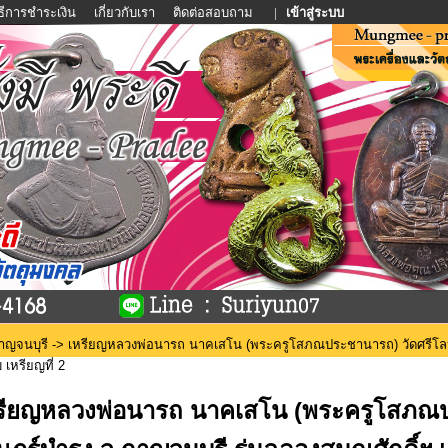
ิธีการชำระเงิน
เกี่ยวกับเรา
ติดต่อสอบถาม
|
เข้าสู่ระบบ
กาญจนบุรี
-> เหรียญหลวงพ่อนารถ นาคเสโน (พระครูโสภณประชานารถ) วัดศรีโลห
 เหรียญที่ 2
รียญหลวงพ่อนารถ นาคเสโน (พระครูโสภณป