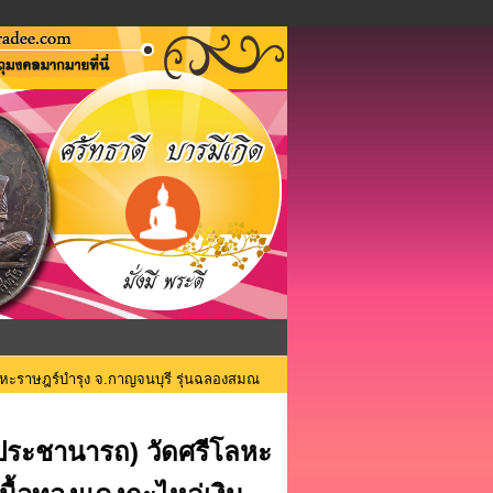
ะราษฎร์บำรุง จ.กาญจนบุรี รุ่นฉลองสมณ
ระชานารถ) วัดศรีโลหะ