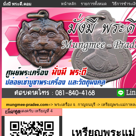
หน้าหลัก
รายการทั้งหมด
วิธีการชำระเง
มั่งมี พระดี.คอม
mungmee-pradee.com
=>
พระเครื่อง จ. กาญจนบุรี
-> เหรียญพระแม่กาหลง 
เนื้อทองแดงครับ เหรียญที่ 4
Line QR
เหรียญพระแม่ก