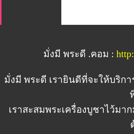
มั่งมี พระดี .คอม :
htt
มั่งมี พระดี
เรายินดีที่จะให้บริ
พ
เราสะสมพระเครื่องบูชาไว้มาก