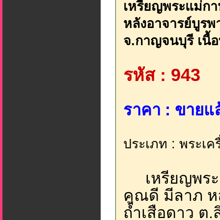
เหรียญพระแม่กาห
หลังอาจารย์บูรพา
จ.กาญจนบุรี เนื้
รหัส : 943
ราคา : ขายแล้
ประเภท : พระเครื
เหรียญพระแม
คุณดี มีลาภ ห
ถ้ำเสือดาว ต.ส